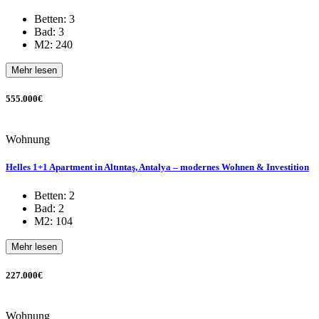
Betten: 3
Bad: 3
M2: 240
Mehr lesen
555.000€
Wohnung
Helles 1+1 Apartment in Altıntaş, Antalya – modernes Wohnen & Investition
Betten: 2
Bad: 2
M2: 104
Mehr lesen
227.000€
Wohnung