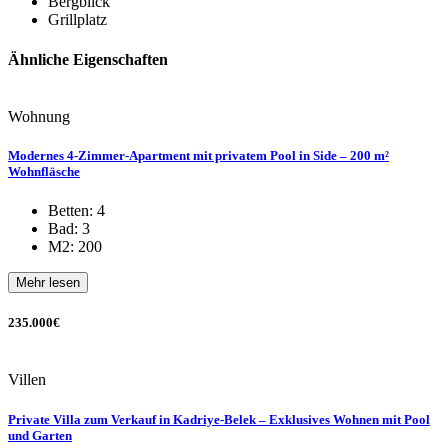
Bergblick
Grillplatz
Ähnliche Eigenschaften
Wohnung
Modernes 4-Zimmer-Apartment mit privatem Pool in Side – 200 m²
Wohnfläsche
Betten: 4
Bad: 3
M2: 200
Mehr lesen
235.000€
Villen
Private Villa zum Verkauf in Kadriye-Belek – Exklusives Wohnen mit Pool
und Garten