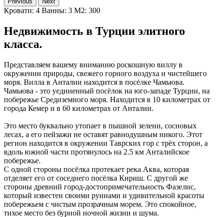
Previous
Next
Кровати: 4
Ванны: 3
M2: 300
Недвижимость в Турции элитного
класса.
Представляем вашему вниманию роскошную виллу в
окружении природы, свежего горного воздуха и чистейшего
моря. Вилла в Анталии находится в посёлке Чамьюва.
Чамьюва - это уединенный посёлок на юго-западе Турции, на
побережье Средиземного моря. Находится в 10 километрах от
города Кемер и в 60 километрах от Анталии.
Это место буквально утопает в пышной зелени, сосновых
лесах, а его пейзажи не оставят равнодушным никого. Этот
регион находится в окружении Таврских гор с трёх сторон, а
вдоль южной части протянулось на 2.5 км Анталийское
побережье.
С одной стороны посёлка протекает река Аква, которая
отделяет его от соседнего посёлка Кириш. С другой же
стороны древний город-достопримечательность Фазелис,
который известен своими руинами и удивительной красоты
побережьем с чистым прозрачным морем. Это спокойное,
тихое место без бурной ночной жизни и шума.