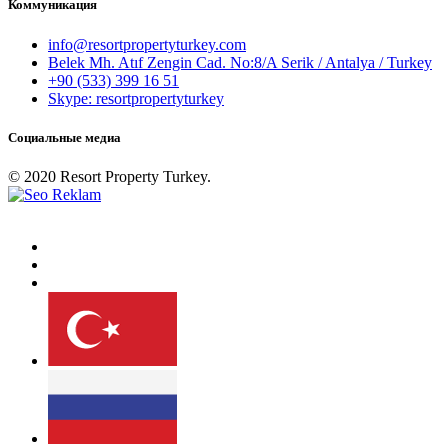
Коммуникация
info@resortpropertyturkey.com
Belek Mh. Atıf Zengin Cad. No:8/A Serik / Antalya / Turkey
+90 (533) 399 16 51
Skype: resortpropertyturkey
Социальные медиа
© 2020 Resort Property Turkey.