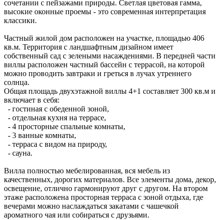
сочетании с пейзажами природы. Светлая цветовая гамма,
высокие оконные проемы - это современная интерпретация
классики.
Частный жилой дом расположен на участке, площадью 406
кв.м. Территория с ландшафтным дизайном имеет
собственный сад с зелеными насаждениями. В передней части
виллы расположен частный бассейн с террасой, на которой
можно проводить завтраки и греться в лучах утреннего
солнца.
Общая площадь двухэтажной виллы 4+1 составляет 300 кв.м и
включает в себя:
- гостиная с обеденной зоной,
- отдельная кухня на террасе,
- 4 просторные спальные комнаты,
- 3 ванные комнаты,
- терраса с видом на природу,
- сауна.
Вилла полностью мебелированная, вся мебель из
качественных, дорогих материалов. Все элементы дома, декор,
освещение, отлично гармонируют друг с другом. На втором
этаже расположена просторная терраса с зоной отдыха, где
вечерами можно наслаждаться закатами с чашечкой
ароматного чая или собираться с друзьями.