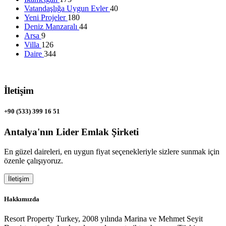
Vatandaşlığa Uygun Evler
40
Yeni Projeler
180
Deniz Manzaralı
44
Arsa
9
Villa
126
Daire
344
İletişim
+90 (533) 399 16 51
Antalya'nın Lider Emlak Şirketi
En güzel daireleri, en uygun fiyat seçenekleriyle sizlere sunmak için
özenle çalışıyoruz.
İletişim
Hakkımızda
Resort Property Turkey, 2008 yılında Marina ve Mehmet Seyit