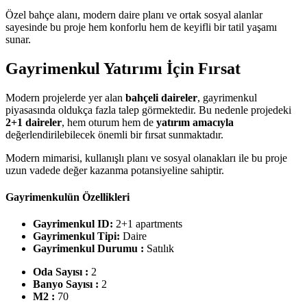
Özel bahçe alanı, modern daire planı ve ortak sosyal alanlar
sayesinde bu proje hem konforlu hem de keyifli bir tatil yaşamı
sunar.
Gayrimenkul Yatırımı İçin Fırsat
Modern projelerde yer alan
bahçeli daireler
, gayrimenkul
piyasasında oldukça fazla talep görmektedir. Bu nedenle projedeki
2+1 daireler
, hem oturum hem de
yatırım amacıyla
değerlendirilebilecek önemli bir fırsat sunmaktadır.
Modern mimarisi, kullanışlı planı ve sosyal olanakları ile bu proje
uzun vadede değer kazanma potansiyeline sahiptir.
Gayrimenkulün Özellikleri
Gayrimenkul ID:
2+1 apartments
Gayrimenkul Tipi:
Daire
Gayrimenkul Durumu :
Satılık
Oda Sayısı :
2
Banyo Sayısı :
2
M2 :
70