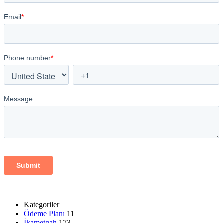
Kategoriler
Ödeme Planı
11
İkametgah
173