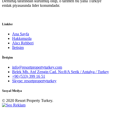
Demirtaş tarafından kurulmuş olup, o tarihten bu yana Türkiye
emlak piyasasında lider konumdadır.
Linkler
Ana Sayfa
Hakkımızda
Alıcı Rehberi
İletişim
İletişim
info@resortpropertyturkey.com
Belek Mh. Atıf Zengin Cad. No:8/A Serik / Antalya / Turkey
+90 (533) 399 16 51
Skype: resortpropertyturkey
Sosyal Medya
© 2020 Resort Property Turkey.